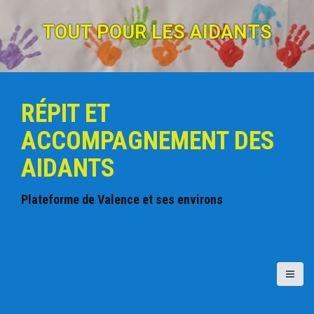
A
l
TOUT POUR LES AIDANTS
l
e
r
a
u
RÉPIT ET
c
o
ACCOMPAGNEMENT DES
n
t
AIDANTS
e
n
u
Plateforme de Valence et ses environs
p
r
i
n
c
i
p