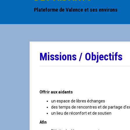
a
l
Plateforme de Valence et ses environs
Missions / Objectifs
Offrir aux aidants
un espace de libres échanges
des temps de rencontres et de partage d’e
un lieu de réconfort et de soutien
Afin