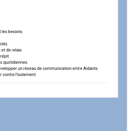
 les besoins.
ptés.
et de relais.
répit.
és quotidiennes.
 développer un réseau de communication entre Aidants
er contre l’isolement.