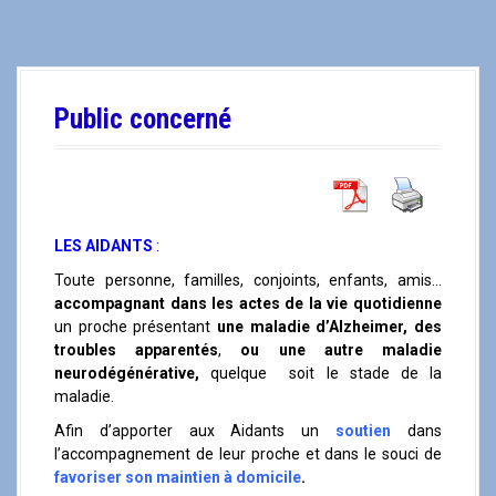
a
l
Public concerné
LES AIDANTS
:
Toute personne, familles, conjoints, enfants, amis…
accompagnant dans les actes de la vie quotidienne
un proche présentant
une maladie d’Alzheimer, des
troubles apparentés
,
ou une autre maladie
neurodégénérative,
quelque soit le stade de la
maladie.
Afin d’apporter aux Aidants un
soutien
dans
l’accompagnement de leur proche et dans le souci de
favoriser son maintien à domicile
.