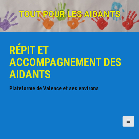
A
l
TOUT POUR LES AIDANTS
l
e
r
a
u
RÉPIT ET
c
o
ACCOMPAGNEMENT DES
n
t
AIDANTS
e
n
u
Plateforme de Valence et ses environs
p
r
i
n
c
i
p