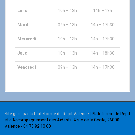
Lundi
10h – 13h
14h – 18h
Mardi
09h – 13h
14h – 17h30
Mercredi
10h – 13h
14h – 17h30
Jeudi
10h – 13h
14h – 18h30
Vendredi
09h – 13h
14h – 17h30
Site géré par la Plateforme de Répit Valence
| Plateforme de Répit
et d'Accompagnement des Aidants, 4 rue de la Cécile, 26000
Valence - 04 75 82 10 60