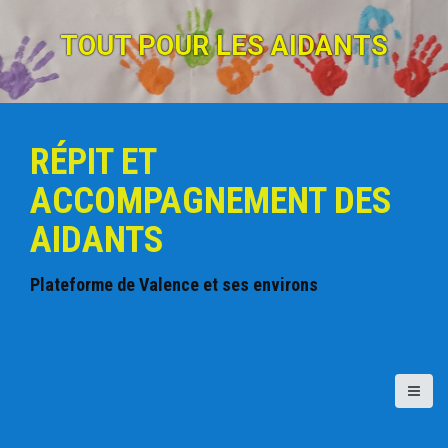
A
l
TOUT POUR LES AIDANTS
l
e
r
a
u
RÉPIT ET
c
o
ACCOMPAGNEMENT DES
n
t
AIDANTS
e
n
u
Plateforme de Valence et ses environs
p
r
i
n
c
i
p