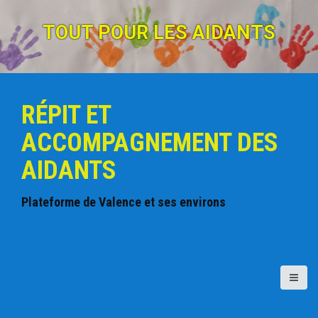
A
l
TOUT POUR LES AIDANTS
l
e
r
a
u
RÉPIT ET
c
o
ACCOMPAGNEMENT DES
n
t
AIDANTS
e
n
u
Plateforme de Valence et ses environs
p
r
i
n
c
i
p