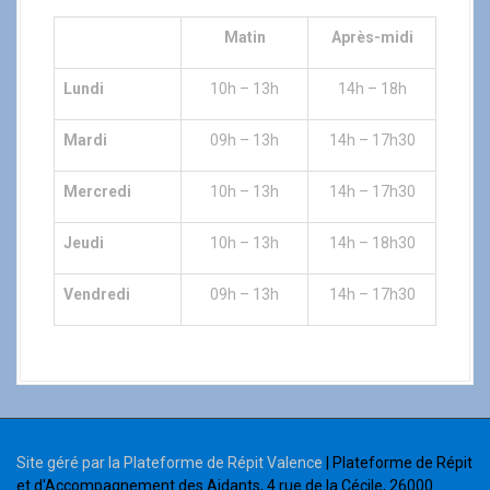
Matin
Après-midi
Lundi
10h – 13h
14h – 18h
Mardi
09h – 13h
14h – 17h30
Mercredi
10h – 13h
14h – 17h30
Jeudi
10h – 13h
14h – 18h30
Vendredi
09h – 13h
14h – 17h30
Site géré par la Plateforme de Répit Valence
| Plateforme de Répit
et d'Accompagnement des Aidants, 4 rue de la Cécile, 26000